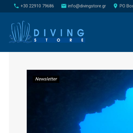
S
call
email
place
+30 22910 79686
info@divingstore.gr
PO Box 
k
i
p
t
o
c
o
n
Newsletter
t
e
n
t