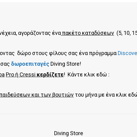
νέχεια, αγοράζοντας ένα
πακέτο καταδύσεων
(5, 10, 1
άνοντας δώρο στους φίλους σας ένα πρόγραμμα
Discove
 σας
δωροεπιταγές
Diving Store!
ba
Pro
ή
Cressi
κερδίζετε
! Κάντε κλικ εδώ :
παιδεύσεων και των βουτιών
του μήνα με ένα κλικ εδώ
Diving Store