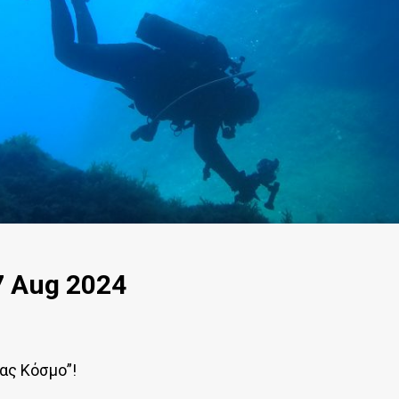
7 Αug 2024
μας Κόσμο”!