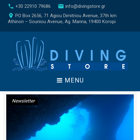
S
call
email
+30 22910 79686
info@divingstore.gr
k
place
PO Box 2656, 71 Agiou Dimitriou Avenue, 37th km
i
Athinon – Souniou Avenue, Ag. Marina, 19400 Koropi
p
t
o
c
o
n
t
e
MENU
n
t
Newsletter