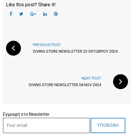
Like this post? Share it!
F
T
G
L
P
a
w
o
i
i
c
i
o
n
n
Π
e
t
g
k
t
PREVIOUS POST
b
t
l
e
e
DIVING STORE NEWSLETTER 23 ΟΚΤΩΒΡΊΟΥ 2024
λ
o
e
e
d
r
o
r
+
I
e
ο
k
n
s
ή
NEXT POST
t
DIVING STORE NEWSLETTER 04 NOV 2024
γ
η
σ
Εγγραφή στο Newsletter
η