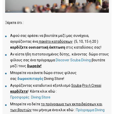
Ξέρετε ότι :
Αφού σας αρέσει να βουτάτε μαζί μας συνέχεια,
αγοράζοντας ένα
πακέτο καταδύσεων
(5, 10, 15 ή 20 )
κερδίζετε ουσιαστική έκπτωση
στις καταδύσεις σας!
Αν είστε ήδη πιστοποιημένος δύτης, κάνοντας δώρο στους
φίλους σας ένα πρόγραμμα
Discover Scuba Diving
βουτάτε
μαζί τους
δωρεάν!
Μπορείτε να κάνετε δώρο στους φίλους
σας
δωροεπιταγές
Diving Store!
Aγοράζοντας καταδυτικό εξοπλισμό
Scuba
Pro
ή
Cressi
κερδίζετε
! Κάντε κλικ εδώ :
Προσφορές Diving Store
Mπορείτε να δείτε
το πρόγραμμα των εκπαιδεύσεων και
των βουτιών
του μήνα με ένα κλικ εδώ :
Πρόγραμμα Diving