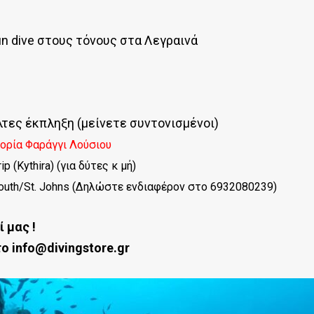
n dive στους τόνους στα Λεγραινά
ες έκπληξη (μείνετε συντονισμένοι)
πορία Φαράγγι Λούσιου
p (Kythira) (για δύτες κ μή)
outh/St. Johns (Δηλώστε ενδιαφέρον στο 6932080239)
 μας !
ο info@divingstore.gr