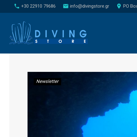
S
call
email
place
+30 22910 79686
info@divingstore.gr
PO Box 
k
i
p
t
o
c
o
n
Newsletter
t
e
n
t