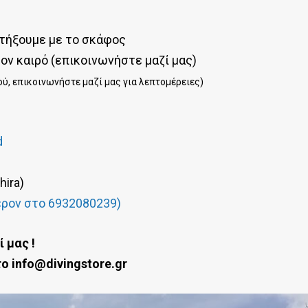
υτήξουμε με το σκάφος
τον καιρό (επικοινωνήστε μαζί μας)
ού, επικοινωνήστε μαζί μας για λεπτομέρειες)
d
hira)
έρον στο 6932080239)
 μας !
ο info@divingstore.gr