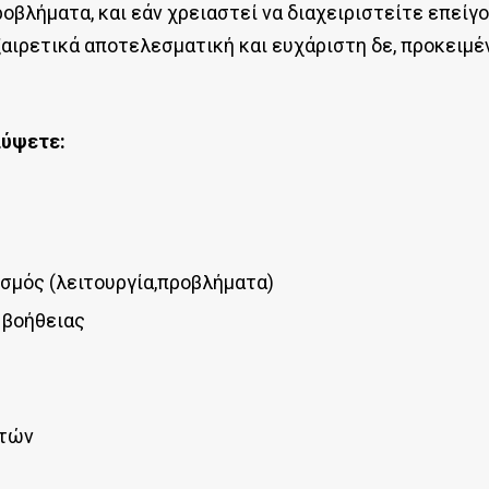
οβλήματα, και εάν χρειαστεί να διαχειριστείτε επεί
εξαιρετικά αποτελεσματική και ευχάριστη δε, προκειμ
λύψετε:
ισμός (λειτουργία,προβλήματα)
 βοήθειας
υτών