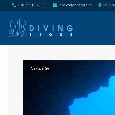
S
call
email
place
+30 22910 79686
info@divingstore.gr
PO Box 
k
i
p
t
o
c
o
n
Newsletter
t
e
n
t