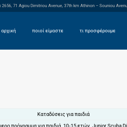
2656, 71 Agiou Dimitriou Avenue, 37th km Athinon – Souniou Avenu
αρχική
ποιοί είμαστε
τι προσφέρουμε
Καταδύσεις για παιδιά
μερο πρόγραμμα για παιδιά 10-15 ετών Junior Scuba Di