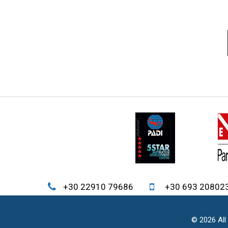
η
σ
η
ά
ρ
θ
ρ
ω
ν
+30 22910 79686
+30 693 20802
© 2026 All