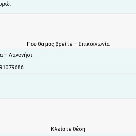
υρώ.
Που θα μας βρείτε – Επικοινωνία
να – Λαγονήσι
291079686
Kλείστε θέση